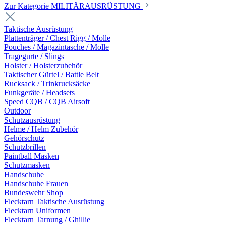
Zur Kategorie MILITÄRAUSRÜSTUNG
Taktische Ausrüstung
Plattenträger / Chest Rigg / Molle
Pouches / Magazintasche / Molle
Tragegurte / Slings
Holster / Holsterzubehör
Taktischer Gürtel / Battle Belt
Rucksack / Trinkrucksäcke
Funkgeräte / Headsets
Speed CQB / CQB Airsoft
Outdoor
Schutzausrüstung
Helme / Helm Zubehör
Gehörschutz
Schutzbrillen
Paintball Masken
Schutzmasken
Handschuhe
Handschuhe Frauen
Bundeswehr Shop
Flecktarn Taktische Ausrüstung
Flecktarn Uniformen
Flecktarn Tarnung / Ghillie