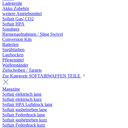
Ladegeräte
Akku Zubehör
weitere Antriebsmittel
Softair Gas/ CO2
Softair HPA
Sonstiges
Riemenaufnahmen / Sling Swivel
Conversion Kits
Batterien
Sprühfarben
Laufsocken
Pflegemittel
Waffenständer
Zielscheiben / Targets
Zur Kategorie SOFTAIRWAFFEN TEILE
Magazine
Softair elektrisch lang
Softair elektrisch kurz
Softair HPA Luftdruck lang
Softair gasbetrieben lang
Softair Federdruck lang
Softair gasbetrieben kurz
Softair Federdruck kurz