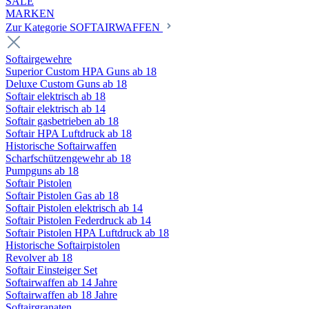
SALE
MARKEN
Zur Kategorie SOFTAIRWAFFEN
Softairgewehre
Superior Custom HPA Guns ab 18
Deluxe Custom Guns ab 18
Softair elektrisch ab 18
Softair elektrisch ab 14
Softair gasbetrieben ab 18
Softair HPA Luftdruck ab 18
Historische Softairwaffen
Scharfschützengewehr ab 18
Pumpguns ab 18
Softair Pistolen
Softair Pistolen Gas ab 18
Softair Pistolen elektrisch ab 14
Softair Pistolen Federdruck ab 14
Softair Pistolen HPA Luftdruck ab 18
Historische Softairpistolen
Revolver ab 18
Softair Einsteiger Set
Softairwaffen ab 14 Jahre
Softairwaffen ab 18 Jahre
Softairgranaten