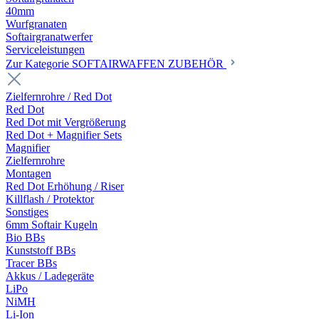
40mm
Wurfgranaten
Softairgranatwerfer
Serviceleistungen
Zur Kategorie SOFTAIRWAFFEN ZUBEHÖR
Zielfernrohre / Red Dot
Red Dot
Red Dot mit Vergrößerung
Red Dot + Magnifier Sets
Magnifier
Zielfernrohre
Montagen
Red Dot Erhöhung / Riser
Killflash / Protektor
Sonstiges
6mm Softair Kugeln
Bio BBs
Kunststoff BBs
Tracer BBs
Akkus / Ladegeräte
LiPo
NiMH
Li-Ion