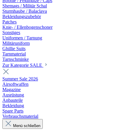
Boonie / Feldmütze / Caps
Shemags / Militär Schal
Sturmhaube / Balaclava
Bekleidungszubehör
Patches
Knie- / Ellenbogenschoner
Sonstiges
Uniformen / Tarnung
Militäruniform
Ghillie Suits
Tarnmaterial
Tarnschminke
Zur Kategorie SALE
Summer Sale 2026
Airsoftwaffen
Magazine
Ausrüstung
Anbauteile
Bekleidung
Spare Parts
Verbrauchsmaterial
Menü schließen