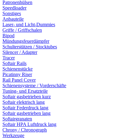
Patronenhülsen
Speedloader
Sonstiges
Anbauteile
Laser- und Licht-Dummies
Griffe / Griffschalen
Bipod
Mündungsfeuerdämpfer
Schulterstützen / Stocktubes
Silencer / Adapter
Tracer
Softair Rails
Schienenstücke
Picatinny Riser
Rail Panel Cover
Schienensysteme / Vorderschäfte
Tuning- und Ersatzteile
Softair gasbetrieben kurz
Softair elektrisch lang
Softair Federdruck lang
Softair gasbetrieben lang
Softairgranaten
Softair HPA Luftdruck lang
Chrony / Chronograph
Werkzeuge