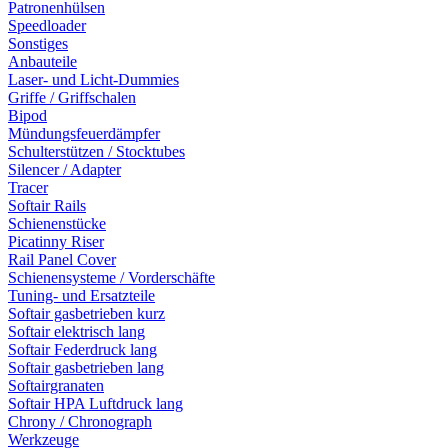
Patronenhülsen
Speedloader
Sonstiges
Anbauteile
Laser- und Licht-Dummies
Griffe / Griffschalen
Bipod
Mündungsfeuerdämpfer
Schulterstützen / Stocktubes
Silencer / Adapter
Tracer
Softair Rails
Schienenstücke
Picatinny Riser
Rail Panel Cover
Schienensysteme / Vorderschäfte
Tuning- und Ersatzteile
Softair gasbetrieben kurz
Softair elektrisch lang
Softair Federdruck lang
Softair gasbetrieben lang
Softairgranaten
Softair HPA Luftdruck lang
Chrony / Chronograph
Werkzeuge