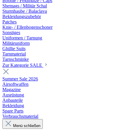
Boonie / Feldmütze / Caps
Shemags / Militär Schal
Sturmhaube / Balaclava
Bekleidungszubehör
Patches
Knie- / Ellenbogenschoner
Sonstiges
Uniformen / Tarnung
Militäruniform
Ghillie Suits
Tarnmaterial
Tarnschminke
Zur Kategorie SALE
Summer Sale 2026
Airsoftwaffen
Magazine
Ausrüstung
Anbauteile
Bekleidung
Spare Parts
Verbrauchsmaterial
Menü schließen