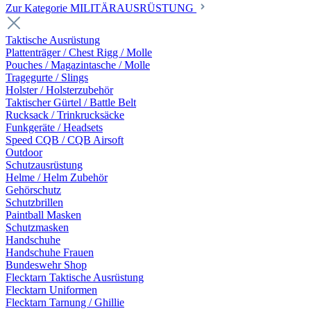
Zur Kategorie MILITÄRAUSRÜSTUNG
Taktische Ausrüstung
Plattenträger / Chest Rigg / Molle
Pouches / Magazintasche / Molle
Tragegurte / Slings
Holster / Holsterzubehör
Taktischer Gürtel / Battle Belt
Rucksack / Trinkrucksäcke
Funkgeräte / Headsets
Speed CQB / CQB Airsoft
Outdoor
Schutzausrüstung
Helme / Helm Zubehör
Gehörschutz
Schutzbrillen
Paintball Masken
Schutzmasken
Handschuhe
Handschuhe Frauen
Bundeswehr Shop
Flecktarn Taktische Ausrüstung
Flecktarn Uniformen
Flecktarn Tarnung / Ghillie