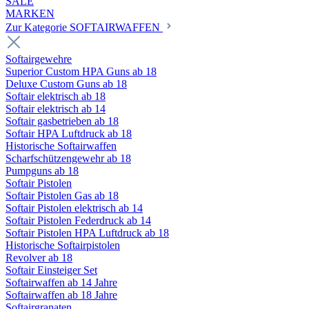
SALE
MARKEN
Zur Kategorie SOFTAIRWAFFEN
Softairgewehre
Superior Custom HPA Guns ab 18
Deluxe Custom Guns ab 18
Softair elektrisch ab 18
Softair elektrisch ab 14
Softair gasbetrieben ab 18
Softair HPA Luftdruck ab 18
Historische Softairwaffen
Scharfschützengewehr ab 18
Pumpguns ab 18
Softair Pistolen
Softair Pistolen Gas ab 18
Softair Pistolen elektrisch ab 14
Softair Pistolen Federdruck ab 14
Softair Pistolen HPA Luftdruck ab 18
Historische Softairpistolen
Revolver ab 18
Softair Einsteiger Set
Softairwaffen ab 14 Jahre
Softairwaffen ab 18 Jahre
Softairgranaten