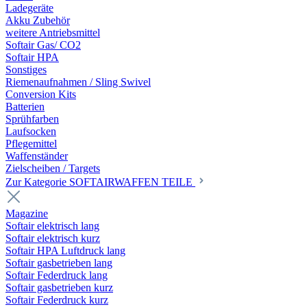
Ladegeräte
Akku Zubehör
weitere Antriebsmittel
Softair Gas/ CO2
Softair HPA
Sonstiges
Riemenaufnahmen / Sling Swivel
Conversion Kits
Batterien
Sprühfarben
Laufsocken
Pflegemittel
Waffenständer
Zielscheiben / Targets
Zur Kategorie SOFTAIRWAFFEN TEILE
Magazine
Softair elektrisch lang
Softair elektrisch kurz
Softair HPA Luftdruck lang
Softair gasbetrieben lang
Softair Federdruck lang
Softair gasbetrieben kurz
Softair Federdruck kurz