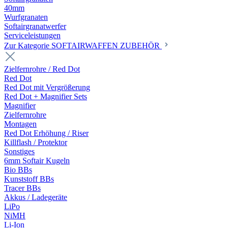
40mm
Wurfgranaten
Softairgranatwerfer
Serviceleistungen
Zur Kategorie SOFTAIRWAFFEN ZUBEHÖR
Zielfernrohre / Red Dot
Red Dot
Red Dot mit Vergrößerung
Red Dot + Magnifier Sets
Magnifier
Zielfernrohre
Montagen
Red Dot Erhöhung / Riser
Killflash / Protektor
Sonstiges
6mm Softair Kugeln
Bio BBs
Kunststoff BBs
Tracer BBs
Akkus / Ladegeräte
LiPo
NiMH
Li-Ion