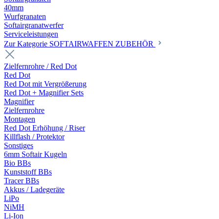
40mm
Wurfgranaten
Softairgranatwerfer
Serviceleistungen
Zur Kategorie SOFTAIRWAFFEN ZUBEHÖR
Zielfernrohre / Red Dot
Red Dot
Red Dot mit Vergrößerung
Red Dot + Magnifier Sets
Magnifier
Zielfernrohre
Montagen
Red Dot Erhöhung / Riser
Killflash / Protektor
Sonstiges
6mm Softair Kugeln
Bio BBs
Kunststoff BBs
Tracer BBs
Akkus / Ladegeräte
LiPo
NiMH
Li-Ion