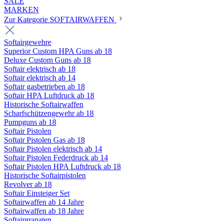
SALE
MARKEN
Zur Kategorie SOFTAIRWAFFEN
Softairgewehre
Superior Custom HPA Guns ab 18
Deluxe Custom Guns ab 18
Softair elektrisch ab 18
Softair elektrisch ab 14
Softair gasbetrieben ab 18
Softair HPA Luftdruck ab 18
Historische Softairwaffen
Scharfschützengewehr ab 18
Pumpguns ab 18
Softair Pistolen
Softair Pistolen Gas ab 18
Softair Pistolen elektrisch ab 14
Softair Pistolen Federdruck ab 14
Softair Pistolen HPA Luftdruck ab 18
Historische Softairpistolen
Revolver ab 18
Softair Einsteiger Set
Softairwaffen ab 14 Jahre
Softairwaffen ab 18 Jahre
Softairgranaten