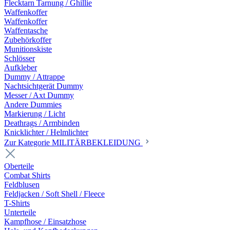
Flecktarn Tarnung / Ghillie
Waffenkoffer
Waffenkoffer
Waffentasche
Zubehörkoffer
Munitionskiste
Schlösser
Aufkleber
Dummy / Attrappe
Nachtsichtgerät Dummy
Messer / Axt Dummy
Andere Dummies
Markierung / Licht
Deathrags / Armbinden
Knicklichter / Helmlichter
Zur Kategorie MILITÄRBEKLEIDUNG
Oberteile
Combat Shirts
Feldblusen
Feldjacken / Soft Shell / Fleece
T-Shirts
Unterteile
Kampfhose / Einsatzhose