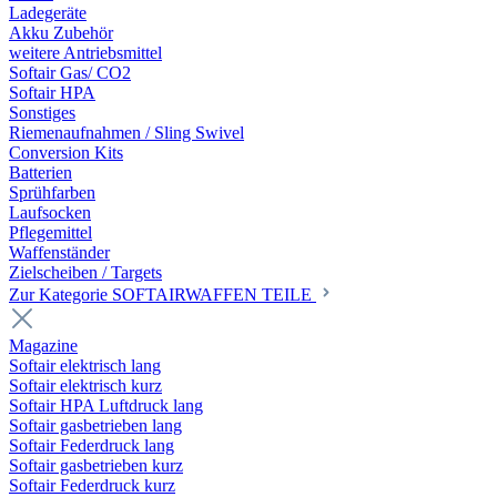
Ladegeräte
Akku Zubehör
weitere Antriebsmittel
Softair Gas/ CO2
Softair HPA
Sonstiges
Riemenaufnahmen / Sling Swivel
Conversion Kits
Batterien
Sprühfarben
Laufsocken
Pflegemittel
Waffenständer
Zielscheiben / Targets
Zur Kategorie SOFTAIRWAFFEN TEILE
Magazine
Softair elektrisch lang
Softair elektrisch kurz
Softair HPA Luftdruck lang
Softair gasbetrieben lang
Softair Federdruck lang
Softair gasbetrieben kurz
Softair Federdruck kurz