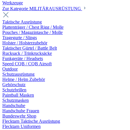
Werkzeuge
Zur Kategorie MILITÄRAUSRÜSTUNG
Taktische Ausrüstung
Plattenträger / Chest Rigg / Molle
Pouches / Magazintasche / Molle
Tragegurte / Slings
Holster / Holsterzubehör
Taktischer Gürtel / Battle Belt
Rucksack / Trinkrucksäcke
Funkgeräte / Headsets
Speed CQB / CQB Airsoft
Outdoor
Schutzausrüstung
Helme / Helm Zubehör
Gehörschutz
Schutzbrillen
Paintball Masken
Schutzmasken
Handschuhe
Handschuhe Frauen
Bundeswehr Shop
Flecktarn Taktische Ausrüstung
Flecktarn Uniformen