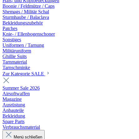
Hals- und Kopfbedeckungen
Boonie / Feldmütze / Caps
Shemags / Militär Schal
Sturmhaube / Balaclava
Bekleidungszubehör
Patches
Knie- / Ellenbogenschoner
Sonstiges
Uniformen / Tarnung
Militäruniform
Ghillie Suits
Tarnmaterial
Tarnschminke
Zur Kategorie SALE
Summer Sale 2026
Airsoftwaffen
Magazine
Ausrüstung
Anbauteile
Bekleidung
Spare Parts
Verbrauchsmaterial
Menü schließen