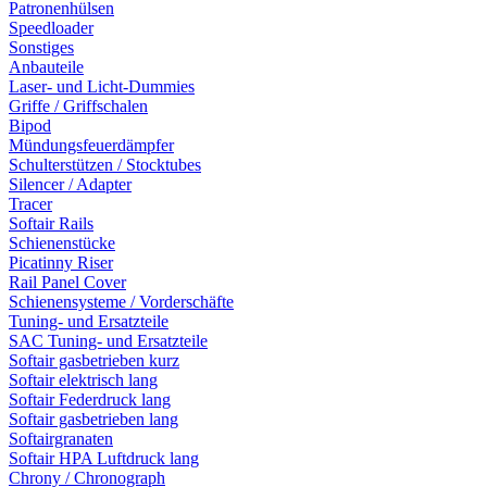
Patronenhülsen
Speedloader
Sonstiges
Anbauteile
Laser- und Licht-Dummies
Griffe / Griffschalen
Bipod
Mündungsfeuerdämpfer
Schulterstützen / Stocktubes
Silencer / Adapter
Tracer
Softair Rails
Schienenstücke
Picatinny Riser
Rail Panel Cover
Schienensysteme / Vorderschäfte
Tuning- und Ersatzteile
SAC Tuning- und Ersatzteile
Softair gasbetrieben kurz
Softair elektrisch lang
Softair Federdruck lang
Softair gasbetrieben lang
Softairgranaten
Softair HPA Luftdruck lang
Chrony / Chronograph