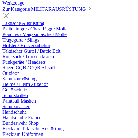
Werkzeuge
Zur Kategorie MILITÄRAUSRÜSTUNG
Taktische Ausrüstung
Plattenträger / Chest Rigg / Molle
Pouches / Magazintasche / Molle
Tragegurte / Slings
Holster / Holsterzubehör
Taktischer Gürtel / Battle Belt
Rucksack / Trinkrucksäcke
Funkgeräte / Headsets
Speed CQB / CQB Airsoft
Outdoor
Schutzausrüstung
Helme / Helm Zubehör
Gehörschutz
Schutzbrillen
Paintball Masken
Schutzmasken
Handschuhe
Handschuhe Frauen
Bundeswehr Shop
Flecktarn Taktische Ausrüstung
Flecktarn Uniformen