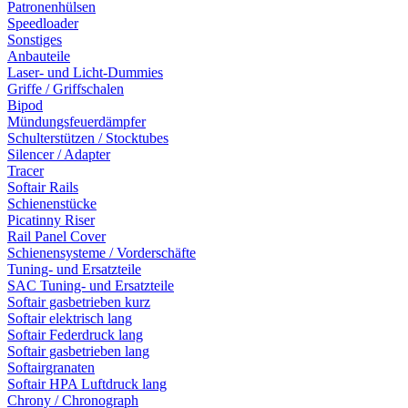
Patronenhülsen
Speedloader
Sonstiges
Anbauteile
Laser- und Licht-Dummies
Griffe / Griffschalen
Bipod
Mündungsfeuerdämpfer
Schulterstützen / Stocktubes
Silencer / Adapter
Tracer
Softair Rails
Schienenstücke
Picatinny Riser
Rail Panel Cover
Schienensysteme / Vorderschäfte
Tuning- und Ersatzteile
SAC Tuning- und Ersatzteile
Softair gasbetrieben kurz
Softair elektrisch lang
Softair Federdruck lang
Softair gasbetrieben lang
Softairgranaten
Softair HPA Luftdruck lang
Chrony / Chronograph