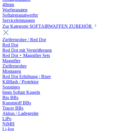
40mm
Wurfgranaten
Softairgranatwerfer
Serviceleistungen
Zur Kategorie SOFTAIRWAFFEN ZUBEHÖR
Zielfernrohre / Red Dot
Red Dot
Red Dot mit Vergrößerung
Red Dot + Magnifier Sets
Magnifier
Zielfernrohre
Montagen
Red Dot Erhöhung / Riser
Killflash / Protektor
Sonstiges
6mm Softair Kugeln
Bio BBs
Kunststoff BBs
Tracer BBs
Akkus / Ladegeräte
LiPo
NiMH
Li-Ion