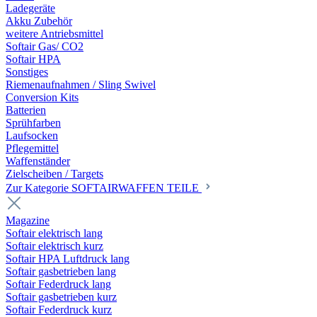
Ladegeräte
Akku Zubehör
weitere Antriebsmittel
Softair Gas/ CO2
Softair HPA
Sonstiges
Riemenaufnahmen / Sling Swivel
Conversion Kits
Batterien
Sprühfarben
Laufsocken
Pflegemittel
Waffenständer
Zielscheiben / Targets
Zur Kategorie SOFTAIRWAFFEN TEILE
Magazine
Softair elektrisch lang
Softair elektrisch kurz
Softair HPA Luftdruck lang
Softair gasbetrieben lang
Softair Federdruck lang
Softair gasbetrieben kurz
Softair Federdruck kurz