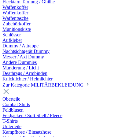
Flecktarn Tarnung / Ghillie
Waffenkoffer
Waffenkoffer
Waffentasche
Zubehörkoffer
Munitionskiste
Schlösser
Aufkleber
Dummy / Attrappe
Nachtsichtgerät Dummy
Messer / Axt Dummy
Andere Dummies
Markierung / Licht
Deathrags / Armbinden
Knicklichter / Helmlichter
Zur Kategorie MILITÄRBEKLEIDUNG
Oberteile
Combat Shirts
Feldblusen
Feldjacken / Soft Shell / Fleece
T-Shirts
Unterteile
Kampfhose / Einsatzhose