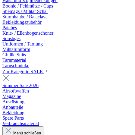
Hals- und Kopfbedeckungen
Boonie / Feldmütze / Caps
Shemags / Militär Schal
Sturmhaube / Balaclava
Bekleidungszubehör
Patches
Knie- / Ellenbogenschoner
Sonstiges
Uniformen / Tarnung
Militäruniform
Ghillie Suits
Tarnmaterial
Tarnschminke
Zur Kategorie SALE
Summer Sale 2026
Airsoftwaffen
Magazine
Ausrüstung
Anbauteile
Bekleidung
Spare Parts
Verbrauchsmaterial
Menü schließen