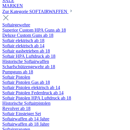
SALE
MARKEN
Zur Kategorie SOFTAIRWAFFEN
Softairgewehre
Superior Custom HPA Guns ab 18
Deluxe Custom Guns ab 18
Softair elektrisch ab 18
Softair elektrisch ab 14
Softair gasbetrieben ab 18
Softair HPA Luftdruck ab 18
Historische Softairwaffen
Scharfschützengewehr ab 18
Pumpguns ab 18
Softair Pistolen
Softair Pistolen Gas ab 18
Softair Pistolen elektrisch ab 14
Softair Pistolen Federdruck ab 14
Softair Pistolen HPA Luftdruck ab 18
Historische Softairpistolen
Revolver ab 18
Softair Einsteiger Set
Softairwaffen ab 14 Jahre
Softairwaffen ab 18 Jahre
Softairgranaten