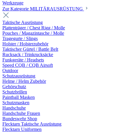
Werkzeuge
Zur Kategorie MILITÄRAUSRÜSTUNG
Taktische Ausrüstung
Plattenträger / Chest Rigg / Molle
Pouches / Magazintasche / Molle
Tragegurte / Slings
Holster / Holsterzubehör
Taktischer Gürtel / Battle Belt
Rucksack / Trinkrucksäcke
Funkgeräte / Headsets
Speed CQB / CQB Airsoft
Outdoor
Schutzausrüstung
Helme / Helm Zubehör
Gehörschutz
Schutzbrillen
Paintball Masken
Schutzmasken
Handschuhe
Handschuhe Frauen
Bundeswehr Shop
Flecktarn Taktische Ausrüstung
Flecktarn Uniformen