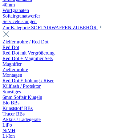
40mm
Wurfgranaten
Softairgranatwerfer
Serviceleistungen
Zur Kategorie SOFTAIRWAFFEN ZUBEHÖR
Zielfernrohre / Red Dot
Red Dot
Red Dot mit Vergrößerung
Red Dot + Magnifier Sets
Magnifier
Zielfernrohre
Montagen
Red Dot Erhöhung / Riser
Killflash / Protektor
Sonstiges
6mm Softair Kugeln
Bio BBs
Kunststoff BBs
Tracer BBs
Akkus / Ladegeräte
LiPo
NiMH
Li-Ion