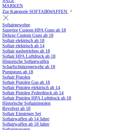
SALE
MARKEN
Zur Kategorie SOFTAIRWAFFEN
Softairgewehre
Superior Custom HPA Guns ab 18
Deluxe Custom Guns ab 18
Softair elektrisch ab 18
Softair elektrisch ab 14
Softair gasbetrieben ab 18
Softair HPA Luftdruck ab 18
Historische Softairwaffen
Scharfschützengewehr ab 18
Pumpguns ab 18
Softair Pistolen
Softair Pistolen Gas ab 18
Softair Pistolen elektrisch ab 14
Softair Pistolen Federdruck ab 14
Softair Pistolen HPA Luftdruck ab 18
Historische Softairpistolen
Revolver ab 18
Softair Einsteiger Set
Softairwaffen ab 14 Jahre
Softairwaffen ab 18 Jahre
Softairgranaten