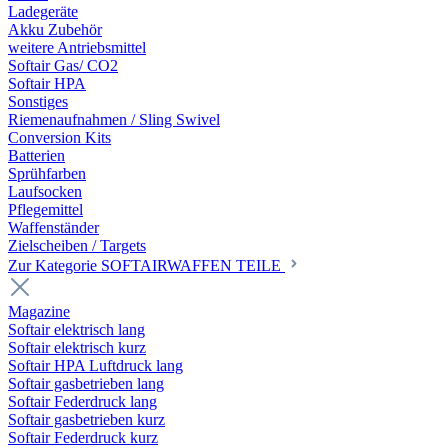
Ladegeräte
Akku Zubehör
weitere Antriebsmittel
Softair Gas/ CO2
Softair HPA
Sonstiges
Riemenaufnahmen / Sling Swivel
Conversion Kits
Batterien
Sprühfarben
Laufsocken
Pflegemittel
Waffenständer
Zielscheiben / Targets
Zur Kategorie SOFTAIRWAFFEN TEILE
Magazine
Softair elektrisch lang
Softair elektrisch kurz
Softair HPA Luftdruck lang
Softair gasbetrieben lang
Softair Federdruck lang
Softair gasbetrieben kurz
Softair Federdruck kurz