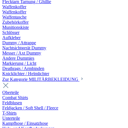
Flecktarn Tarnung / Ghillie
Waffenkoffer
Waffenkoffer
Waffentasche
Zubehörkoffer
Munitionskiste
Schlösser
Aufkleber
Dummy / Attrappe
Nachtsichtgerät Dummy
Messer / Axt Dummy
Andere Dummies
Markierung / Licht
Deathrags / Armbinden
Knicklichter / Helmlichter
Zur Kategorie MILITÄRBEKLEIDUNG
Oberteile
Combat Shirts
Feldblusen
Feldjacken / Soft Shell / Fleece
T-Shirts
Unterteile
Kampfhose / Einsatzhose