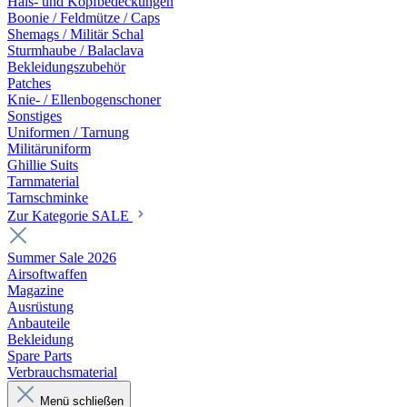
Hals- und Kopfbedeckungen
Boonie / Feldmütze / Caps
Shemags / Militär Schal
Sturmhaube / Balaclava
Bekleidungszubehör
Patches
Knie- / Ellenbogenschoner
Sonstiges
Uniformen / Tarnung
Militäruniform
Ghillie Suits
Tarnmaterial
Tarnschminke
Zur Kategorie SALE
Summer Sale 2026
Airsoftwaffen
Magazine
Ausrüstung
Anbauteile
Bekleidung
Spare Parts
Verbrauchsmaterial
Menü schließen