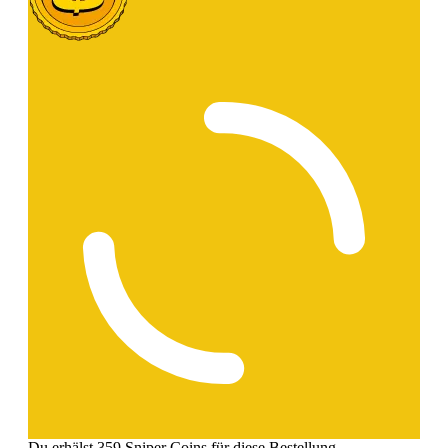
Du erhälst 359 Sniper Coins für diese Bestellung