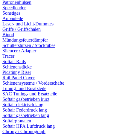
Patronenhülsen
Speedloader
Sonstiges
Anbauteile
Laser- und Licht-Dummies
Griffe / Griffschalen
Bipod
Mündungsfeuerdämpfer
Schulterstützen / Stocktubes
Silencer / Adapter
Tracer
Softair Rails
Schienenstücke
Picatinny Riser
Rail Panel Cover
Schienensysteme / Vorderschäfte
Tuning- und Ersatzteile
SAC Tuning- und Ersatzteile
Softair gasbetrieben kurz
Softair elektrisch lang
Softair Federdruck lang
Softair gasbetrieben lang
Softairgranaten
Softair HPA Luftdruck lang
Chrony / Chronograph