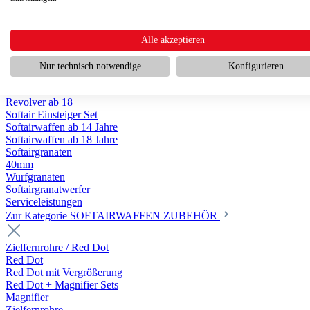
Scharfschützengewehr ab 18
Pumpguns ab 18
Softair Pistolen
Softair Pistolen Gas ab 18
Alle akzeptieren
Softair Pistolen elektrisch ab 14
Softair Pistolen Federdruck ab 14
Nur technisch notwendige
Konfigurieren
Softair Pistolen HPA Luftdruck ab 18
Historische Softairpistolen
Revolver ab 18
Softair Einsteiger Set
Softairwaffen ab 14 Jahre
Softairwaffen ab 18 Jahre
Softairgranaten
40mm
Wurfgranaten
Softairgranatwerfer
Serviceleistungen
Zur Kategorie SOFTAIRWAFFEN ZUBEHÖR
Zielfernrohre / Red Dot
Red Dot
Red Dot mit Vergrößerung
Red Dot + Magnifier Sets
Magnifier
Zielfernrohre