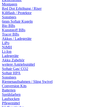
Montagen
Red Dot Erhöhung / Riser
Killflash / Protektor
Sonstiges
6mm Softair Kugeln
Bio BBs
Kunststoff BBs
Tracer BBs
Akkus / Ladegeräte
LiPo
NiMH
Li-Ion
Ladegeräte
Akku Zubehör
weitere Antriebsmittel
Softair Gas/ CO2
Softair HPA
Sonstiges
Riemenaufnahmen / Sling Swivel
Conversion Kits
Batterien
Sprühfarben
Laufsocken
Pflegemittel