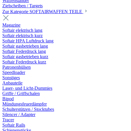
Waffenständer
Zielscheiben / Targets
Zur Kategorie SOFTAIRWAFFEN TEILE
Magazine
Softair elektrisch lang
Softair elektrisch kurz
Softair HPA Luftdruck lang
Softair gasbetrieben lang
Softair Federdruck lang
Softair gasbetrieben kurz
Softair Federdruck kurz
Patronenhülsen
Speedloader
Sonstiges
Anbauteile
Laser- und Licht-Dummies
Griffe / Griffschalen
Bipod
Mündungsfeuerdämpfer
Schulterstützen / Stocktubes
Silencer / Adapter
Tracer
Softair Rails
Schienenstücke