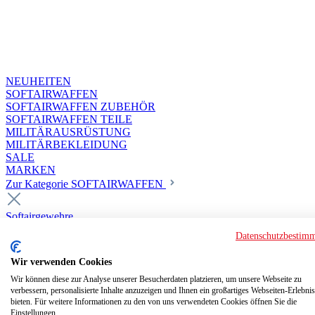
NEUHEITEN
SOFTAIRWAFFEN
SOFTAIRWAFFEN ZUBEHÖR
SOFTAIRWAFFEN TEILE
MILITÄRAUSRÜSTUNG
MILITÄRBEKLEIDUNG
SALE
MARKEN
Zur Kategorie SOFTAIRWAFFEN
Softairgewehre
Superior Custom HPA Guns ab 18
Datenschutzbestim
Deluxe Custom Guns ab 18
Softair elektrisch ab 18
Wir verwenden Cookies
Softair elektrisch ab 14
Softair gasbetrieben ab 18
Wir können diese zur Analyse unserer Besucherdaten platzieren, um unsere Webseite zu
verbessern, personalisierte Inhalte anzuzeigen und Ihnen ein großartiges Webseiten-Erlebnis
Softair HPA Luftdruck ab 18
bieten. Für weitere Informationen zu den von uns verwendeten Cookies öffnen Sie die
Historische Softairwaffen
Einstellungen.