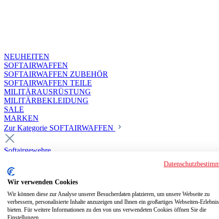
NEUHEITEN
SOFTAIRWAFFEN
SOFTAIRWAFFEN ZUBEHÖR
SOFTAIRWAFFEN TEILE
MILITÄRAUSRÜSTUNG
MILITÄRBEKLEIDUNG
SALE
MARKEN
Zur Kategorie SOFTAIRWAFFEN
Softairgewehre
Superior Custom HPA Guns ab 18
Datenschutzbestim
Deluxe Custom Guns ab 18
Softair elektrisch ab 18
Wir verwenden Cookies
Softair elektrisch ab 14
Softair gasbetrieben ab 18
Wir können diese zur Analyse unserer Besucherdaten platzieren, um unsere Webseite zu
verbessern, personalisierte Inhalte anzuzeigen und Ihnen ein großartiges Webseiten-Erlebnis
Softair HPA Luftdruck ab 18
bieten. Für weitere Informationen zu den von uns verwendeten Cookies öffnen Sie die
Historische Softairwaffen
Einstellungen.