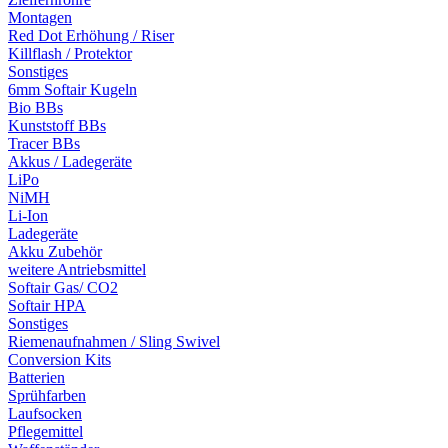
Montagen
Red Dot Erhöhung / Riser
Killflash / Protektor
Sonstiges
6mm Softair Kugeln
Bio BBs
Kunststoff BBs
Tracer BBs
Akkus / Ladegeräte
LiPo
NiMH
Li-Ion
Ladegeräte
Akku Zubehör
weitere Antriebsmittel
Softair Gas/ CO2
Softair HPA
Sonstiges
Riemenaufnahmen / Sling Swivel
Conversion Kits
Batterien
Sprühfarben
Laufsocken
Pflegemittel