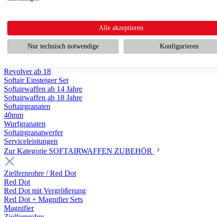
Scharfschützengewehr ab 18
Pumpguns ab 18
Softair Pistolen
Softair Pistolen Gas ab 18
Alle akzeptieren
Softair Pistolen elektrisch ab 14
Softair Pistolen Federdruck ab 14
Nur technisch notwendige
Konfigurieren
Softair Pistolen HPA Luftdruck ab 18
Historische Softairpistolen
Revolver ab 18
Softair Einsteiger Set
Softairwaffen ab 14 Jahre
Softairwaffen ab 18 Jahre
Softairgranaten
40mm
Wurfgranaten
Softairgranatwerfer
Serviceleistungen
Zur Kategorie SOFTAIRWAFFEN ZUBEHÖR
Zielfernrohre / Red Dot
Red Dot
Red Dot mit Vergrößerung
Red Dot + Magnifier Sets
Magnifier
Zielfernrohre