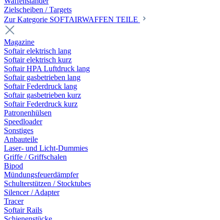
Waffenständer
Zielscheiben / Targets
Zur Kategorie SOFTAIRWAFFEN TEILE
Magazine
Softair elektrisch lang
Softair elektrisch kurz
Softair HPA Luftdruck lang
Softair gasbetrieben lang
Softair Federdruck lang
Softair gasbetrieben kurz
Softair Federdruck kurz
Patronenhülsen
Speedloader
Sonstiges
Anbauteile
Laser- und Licht-Dummies
Griffe / Griffschalen
Bipod
Mündungsfeuerdämpfer
Schulterstützen / Stocktubes
Silencer / Adapter
Tracer
Softair Rails
Schienenstücke