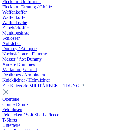
Flecktarn Uniformen
Flecktarn Tarnung / Ghillie
Waffenkoffer
Waffenkoffer
Waffentasche
Zubehörkoffer
Munitionskiste
Schlösser
Aufkleber
Dummy / Attrappe
Nachtsichtgerät Dummy
Messer / Axt Dummy
Andere Dummies
Markierung / Licht
Deathrags / Armbinden
Knicklichter / Helmlichter
Zur Kategorie MILITÄRBEKLEIDUNG
Oberteile
Combat Shirts
Feldblusen
Feldjacken / Soft Shell / Fleece
T-Shirts
Unterteile