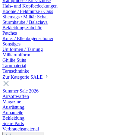
Kampfhose / Einsatzhose
Hals- und Kopfbedeckungen
Boonie / Feldmütze / Caps
Shemags / Militär Schal
Sturmhaube / Balaclava
Bekleidungszubehör
Patches
Knie- / Ellenbogenschoner
Sonstiges
Uniformen / Tarnung
Militäruniform
Ghillie Suits
Tarnmaterial
Tarnschminke
Zur Kategorie SALE
Summer Sale 2026
Airsoftwaffen
Magazine
Ausrüstung
Anbauteile
Bekleidung
Spare Parts
Verbrauchsmaterial