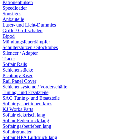
Patronenhülsen
Speedloader
Sonstiges
Anbauteile
Laser- und Licht-Dummies
Griffe / Griffschalen
Bipod
Mündungsfeuerdämpfer
Schulterstützen / Stocktubes
Silencer / Adapter
Tracer
Softair Rails
Schienenstücke
Picatinny Riser
Rail Panel Cover
Schienensysteme / Vorderschäfte
Tuning- und Ersatzteile
SAC Tuning- und Ersatzteile
Softair gasbetrieben kurz
KJ Works Parts
Softair elektrisch lang
Softair Federdruck lang
Softair gasbetrieben lang
Softairgranaten
Softair HPA Luftdruck lang