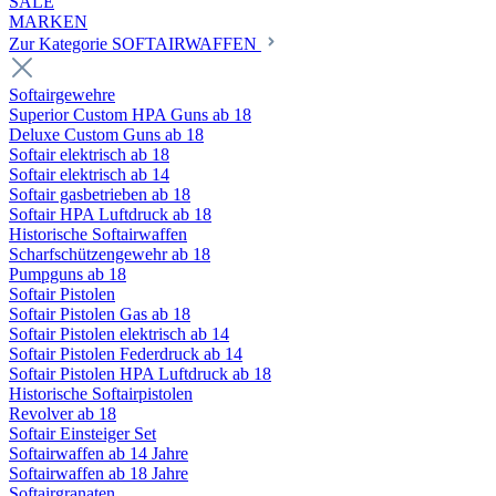
SALE
MARKEN
Zur Kategorie SOFTAIRWAFFEN
Softairgewehre
Superior Custom HPA Guns ab 18
Deluxe Custom Guns ab 18
Softair elektrisch ab 18
Softair elektrisch ab 14
Softair gasbetrieben ab 18
Softair HPA Luftdruck ab 18
Historische Softairwaffen
Scharfschützengewehr ab 18
Pumpguns ab 18
Softair Pistolen
Softair Pistolen Gas ab 18
Softair Pistolen elektrisch ab 14
Softair Pistolen Federdruck ab 14
Softair Pistolen HPA Luftdruck ab 18
Historische Softairpistolen
Revolver ab 18
Softair Einsteiger Set
Softairwaffen ab 14 Jahre
Softairwaffen ab 18 Jahre
Softairgranaten