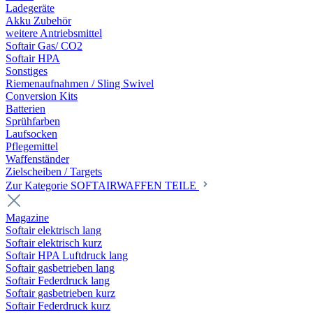
Ladegeräte
Akku Zubehör
weitere Antriebsmittel
Softair Gas/ CO2
Softair HPA
Sonstiges
Riemenaufnahmen / Sling Swivel
Conversion Kits
Batterien
Sprühfarben
Laufsocken
Pflegemittel
Waffenständer
Zielscheiben / Targets
Zur Kategorie SOFTAIRWAFFEN TEILE
Magazine
Softair elektrisch lang
Softair elektrisch kurz
Softair HPA Luftdruck lang
Softair gasbetrieben lang
Softair Federdruck lang
Softair gasbetrieben kurz
Softair Federdruck kurz