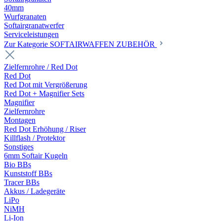
40mm
Wurfgranaten
Softairgranatwerfer
Serviceleistungen
Zur Kategorie SOFTAIRWAFFEN ZUBEHÖR
Zielfernrohre / Red Dot
Red Dot
Red Dot mit Vergrößerung
Red Dot + Magnifier Sets
Magnifier
Zielfernrohre
Montagen
Red Dot Erhöhung / Riser
Killflash / Protektor
Sonstiges
6mm Softair Kugeln
Bio BBs
Kunststoff BBs
Tracer BBs
Akkus / Ladegeräte
LiPo
NiMH
Li-Ion