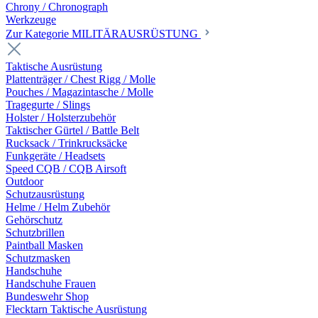
Chrony / Chronograph
Werkzeuge
Zur Kategorie MILITÄRAUSRÜSTUNG
Taktische Ausrüstung
Plattenträger / Chest Rigg / Molle
Pouches / Magazintasche / Molle
Tragegurte / Slings
Holster / Holsterzubehör
Taktischer Gürtel / Battle Belt
Rucksack / Trinkrucksäcke
Funkgeräte / Headsets
Speed CQB / CQB Airsoft
Outdoor
Schutzausrüstung
Helme / Helm Zubehör
Gehörschutz
Schutzbrillen
Paintball Masken
Schutzmasken
Handschuhe
Handschuhe Frauen
Bundeswehr Shop
Flecktarn Taktische Ausrüstung