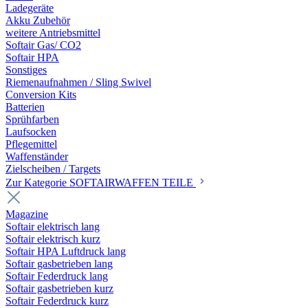
Ladegeräte
Akku Zubehör
weitere Antriebsmittel
Softair Gas/ CO2
Softair HPA
Sonstiges
Riemenaufnahmen / Sling Swivel
Conversion Kits
Batterien
Sprühfarben
Laufsocken
Pflegemittel
Waffenständer
Zielscheiben / Targets
Zur Kategorie SOFTAIRWAFFEN TEILE
Magazine
Softair elektrisch lang
Softair elektrisch kurz
Softair HPA Luftdruck lang
Softair gasbetrieben lang
Softair Federdruck lang
Softair gasbetrieben kurz
Softair Federdruck kurz