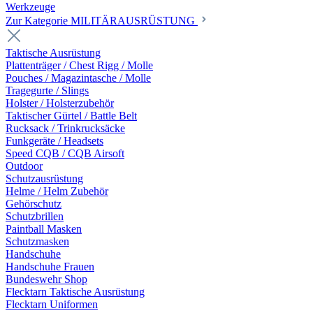
Werkzeuge
Zur Kategorie MILITÄRAUSRÜSTUNG
Taktische Ausrüstung
Plattenträger / Chest Rigg / Molle
Pouches / Magazintasche / Molle
Tragegurte / Slings
Holster / Holsterzubehör
Taktischer Gürtel / Battle Belt
Rucksack / Trinkrucksäcke
Funkgeräte / Headsets
Speed CQB / CQB Airsoft
Outdoor
Schutzausrüstung
Helme / Helm Zubehör
Gehörschutz
Schutzbrillen
Paintball Masken
Schutzmasken
Handschuhe
Handschuhe Frauen
Bundeswehr Shop
Flecktarn Taktische Ausrüstung
Flecktarn Uniformen