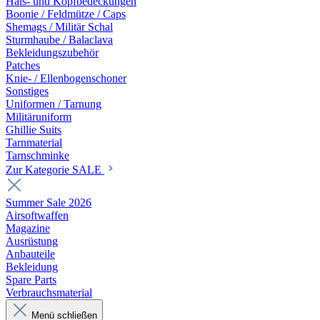
Hals- und Kopfbedeckungen
Boonie / Feldmütze / Caps
Shemags / Militär Schal
Sturmhaube / Balaclava
Bekleidungszubehör
Patches
Knie- / Ellenbogenschoner
Sonstiges
Uniformen / Tarnung
Militäruniform
Ghillie Suits
Tarnmaterial
Tarnschminke
Zur Kategorie SALE
Summer Sale 2026
Airsoftwaffen
Magazine
Ausrüstung
Anbauteile
Bekleidung
Spare Parts
Verbrauchsmaterial
Menü schließen