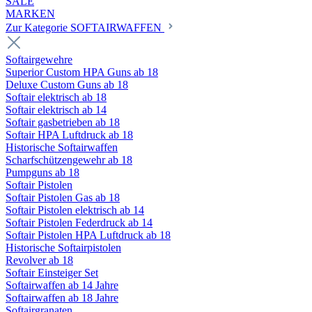
SALE
MARKEN
Zur Kategorie SOFTAIRWAFFEN
Softairgewehre
Superior Custom HPA Guns ab 18
Deluxe Custom Guns ab 18
Softair elektrisch ab 18
Softair elektrisch ab 14
Softair gasbetrieben ab 18
Softair HPA Luftdruck ab 18
Historische Softairwaffen
Scharfschützengewehr ab 18
Pumpguns ab 18
Softair Pistolen
Softair Pistolen Gas ab 18
Softair Pistolen elektrisch ab 14
Softair Pistolen Federdruck ab 14
Softair Pistolen HPA Luftdruck ab 18
Historische Softairpistolen
Revolver ab 18
Softair Einsteiger Set
Softairwaffen ab 14 Jahre
Softairwaffen ab 18 Jahre
Softairgranaten