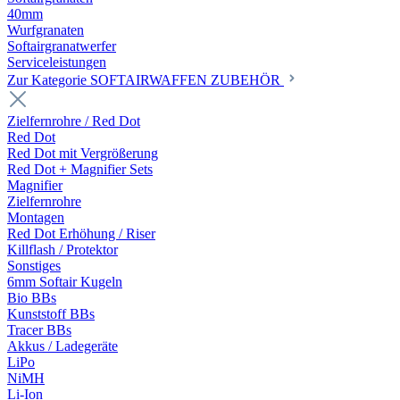
40mm
Wurfgranaten
Softairgranatwerfer
Serviceleistungen
Zur Kategorie SOFTAIRWAFFEN ZUBEHÖR
Zielfernrohre / Red Dot
Red Dot
Red Dot mit Vergrößerung
Red Dot + Magnifier Sets
Magnifier
Zielfernrohre
Montagen
Red Dot Erhöhung / Riser
Killflash / Protektor
Sonstiges
6mm Softair Kugeln
Bio BBs
Kunststoff BBs
Tracer BBs
Akkus / Ladegeräte
LiPo
NiMH
Li-Ion