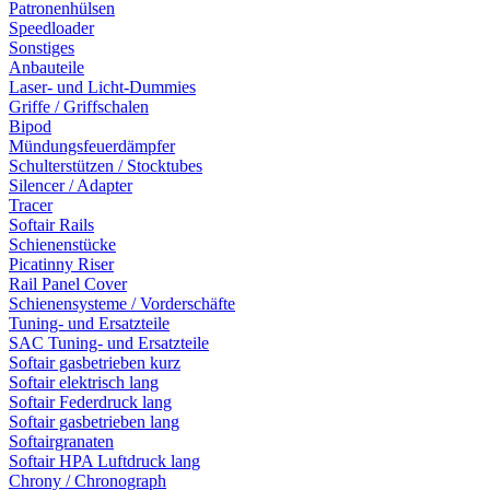
Patronenhülsen
Speedloader
Sonstiges
Anbauteile
Laser- und Licht-Dummies
Griffe / Griffschalen
Bipod
Mündungsfeuerdämpfer
Schulterstützen / Stocktubes
Silencer / Adapter
Tracer
Softair Rails
Schienenstücke
Picatinny Riser
Rail Panel Cover
Schienensysteme / Vorderschäfte
Tuning- und Ersatzteile
SAC Tuning- und Ersatzteile
Softair gasbetrieben kurz
Softair elektrisch lang
Softair Federdruck lang
Softair gasbetrieben lang
Softairgranaten
Softair HPA Luftdruck lang
Chrony / Chronograph