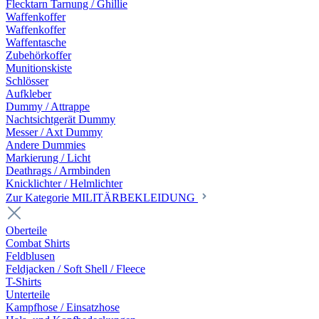
Flecktarn Tarnung / Ghillie
Waffenkoffer
Waffenkoffer
Waffentasche
Zubehörkoffer
Munitionskiste
Schlösser
Aufkleber
Dummy / Attrappe
Nachtsichtgerät Dummy
Messer / Axt Dummy
Andere Dummies
Markierung / Licht
Deathrags / Armbinden
Knicklichter / Helmlichter
Zur Kategorie MILITÄRBEKLEIDUNG
Oberteile
Combat Shirts
Feldblusen
Feldjacken / Soft Shell / Fleece
T-Shirts
Unterteile
Kampfhose / Einsatzhose