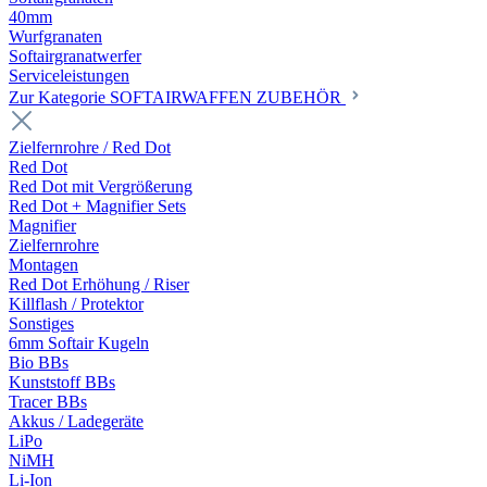
40mm
Wurfgranaten
Softairgranatwerfer
Serviceleistungen
Zur Kategorie SOFTAIRWAFFEN ZUBEHÖR
Zielfernrohre / Red Dot
Red Dot
Red Dot mit Vergrößerung
Red Dot + Magnifier Sets
Magnifier
Zielfernrohre
Montagen
Red Dot Erhöhung / Riser
Killflash / Protektor
Sonstiges
6mm Softair Kugeln
Bio BBs
Kunststoff BBs
Tracer BBs
Akkus / Ladegeräte
LiPo
NiMH
Li-Ion