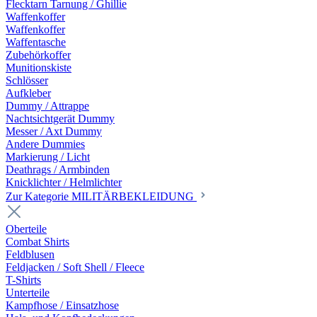
Flecktarn Tarnung / Ghillie
Waffenkoffer
Waffenkoffer
Waffentasche
Zubehörkoffer
Munitionskiste
Schlösser
Aufkleber
Dummy / Attrappe
Nachtsichtgerät Dummy
Messer / Axt Dummy
Andere Dummies
Markierung / Licht
Deathrags / Armbinden
Knicklichter / Helmlichter
Zur Kategorie MILITÄRBEKLEIDUNG
Oberteile
Combat Shirts
Feldblusen
Feldjacken / Soft Shell / Fleece
T-Shirts
Unterteile
Kampfhose / Einsatzhose