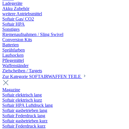
Ladegeräte
Akku Zubehör
weitere Antriebsmittel
Softair Gas/ CO2
Softair HPA
Sonstiges
Riemenaufnahmen / Sling Swivel
Conversion Kits
Batterien
Sprühfarben
Laufsocken
Pflegemittel
Waffenständer
Zielscheiben / Targets
Zur Kategorie SOFTAIRWAFFEN TEILE
Magazine
Softair elektrisch lang
Softair elektrisch kurz
Softair HPA Luftdruck lang
Softair gasbetrieben lang
Softair Federdruck lang
Softair gasbetrieben kurz
Softair Federdruck kurz