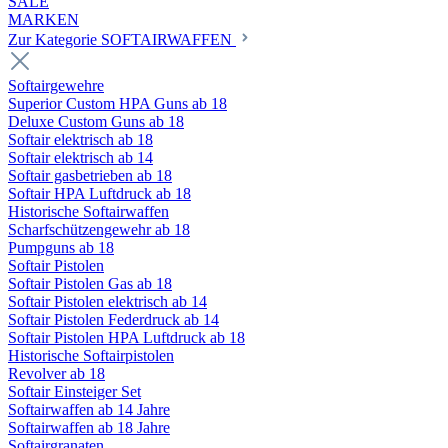
SALE
MARKEN
Zur Kategorie SOFTAIRWAFFEN
Softairgewehre
Superior Custom HPA Guns ab 18
Deluxe Custom Guns ab 18
Softair elektrisch ab 18
Softair elektrisch ab 14
Softair gasbetrieben ab 18
Softair HPA Luftdruck ab 18
Historische Softairwaffen
Scharfschützengewehr ab 18
Pumpguns ab 18
Softair Pistolen
Softair Pistolen Gas ab 18
Softair Pistolen elektrisch ab 14
Softair Pistolen Federdruck ab 14
Softair Pistolen HPA Luftdruck ab 18
Historische Softairpistolen
Revolver ab 18
Softair Einsteiger Set
Softairwaffen ab 14 Jahre
Softairwaffen ab 18 Jahre
Softairgranaten