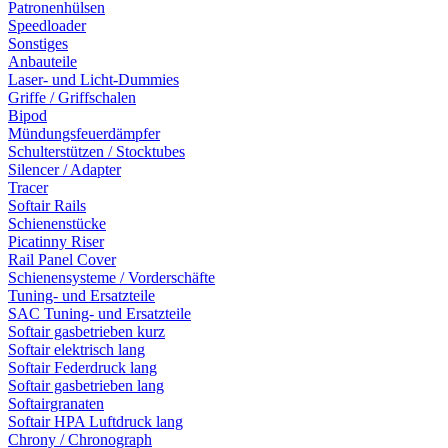
Patronenhülsen
Speedloader
Sonstiges
Anbauteile
Laser- und Licht-Dummies
Griffe / Griffschalen
Bipod
Mündungsfeuerdämpfer
Schulterstützen / Stocktubes
Silencer / Adapter
Tracer
Softair Rails
Schienenstücke
Picatinny Riser
Rail Panel Cover
Schienensysteme / Vorderschäfte
Tuning- und Ersatzteile
SAC Tuning- und Ersatzteile
Softair gasbetrieben kurz
Softair elektrisch lang
Softair Federdruck lang
Softair gasbetrieben lang
Softairgranaten
Softair HPA Luftdruck lang
Chrony / Chronograph