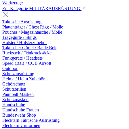
Werkzeuge
Zur Kategorie MILITÄRAUSRÜSTUNG
Taktische Ausrüstung
Plattenträger / Chest Rigg / Molle
Pouches / Magazintasche / Molle
Tragegurte / Slings
Holster / Holsterzubehör
Taktischer Gürtel / Battle Belt
Rucksack / Trinkrucksäcke
Funkgeräte / Headsets
Speed CQB / CQB Airsoft
Outdoor
Schutzausrüstung
Helme / Helm Zubehör
Gehörschutz
Schutzbrillen
Paintball Masken
Schutzmasken
Handschuhe
Handschuhe Frauen
Bundeswehr Shop
Flecktarn Taktische Ausrüstung
Flecktarn Uniformen