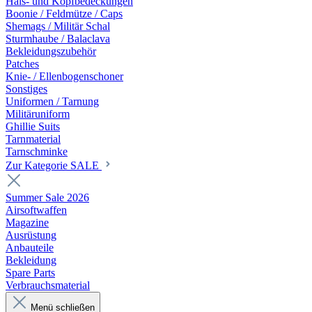
Hals- und Kopfbedeckungen
Boonie / Feldmütze / Caps
Shemags / Militär Schal
Sturmhaube / Balaclava
Bekleidungszubehör
Patches
Knie- / Ellenbogenschoner
Sonstiges
Uniformen / Tarnung
Militäruniform
Ghillie Suits
Tarnmaterial
Tarnschminke
Zur Kategorie SALE
Summer Sale 2026
Airsoftwaffen
Magazine
Ausrüstung
Anbauteile
Bekleidung
Spare Parts
Verbrauchsmaterial
Menü schließen