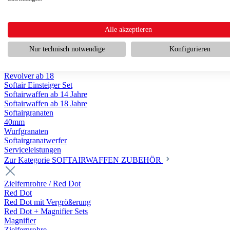
Scharfschützengewehr ab 18
Pumpguns ab 18
Softair Pistolen
Softair Pistolen Gas ab 18
Alle akzeptieren
Softair Pistolen elektrisch ab 14
Softair Pistolen Federdruck ab 14
Nur technisch notwendige
Konfigurieren
Softair Pistolen HPA Luftdruck ab 18
Historische Softairpistolen
Revolver ab 18
Softair Einsteiger Set
Softairwaffen ab 14 Jahre
Softairwaffen ab 18 Jahre
Softairgranaten
40mm
Wurfgranaten
Softairgranatwerfer
Serviceleistungen
Zur Kategorie SOFTAIRWAFFEN ZUBEHÖR
Zielfernrohre / Red Dot
Red Dot
Red Dot mit Vergrößerung
Red Dot + Magnifier Sets
Magnifier
Zielfernrohre