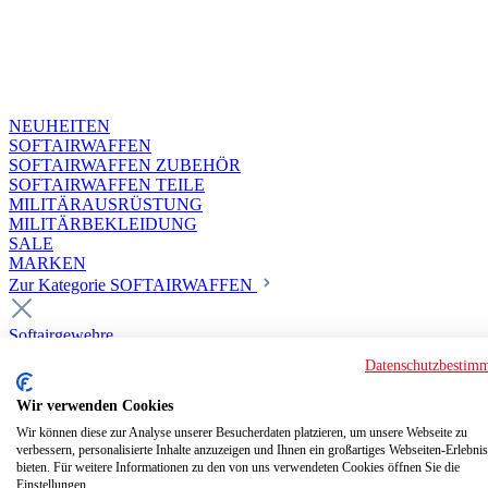
NEUHEITEN
SOFTAIRWAFFEN
SOFTAIRWAFFEN ZUBEHÖR
SOFTAIRWAFFEN TEILE
MILITÄRAUSRÜSTUNG
MILITÄRBEKLEIDUNG
SALE
MARKEN
Zur Kategorie SOFTAIRWAFFEN
Softairgewehre
Superior Custom HPA Guns ab 18
Datenschutzbestim
Deluxe Custom Guns ab 18
Softair elektrisch ab 18
Wir verwenden Cookies
Softair elektrisch ab 14
Softair gasbetrieben ab 18
Wir können diese zur Analyse unserer Besucherdaten platzieren, um unsere Webseite zu
verbessern, personalisierte Inhalte anzuzeigen und Ihnen ein großartiges Webseiten-Erlebnis
Softair HPA Luftdruck ab 18
bieten. Für weitere Informationen zu den von uns verwendeten Cookies öffnen Sie die
Historische Softairwaffen
Einstellungen.