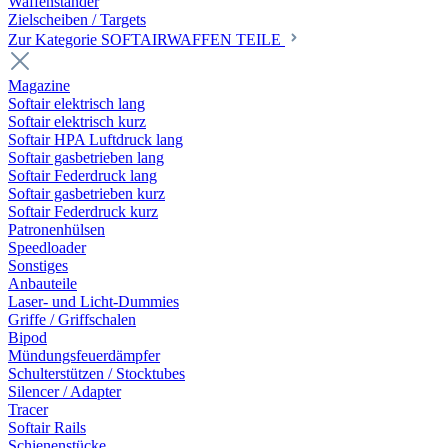
Waffenständer
Zielscheiben / Targets
Zur Kategorie SOFTAIRWAFFEN TEILE
Magazine
Softair elektrisch lang
Softair elektrisch kurz
Softair HPA Luftdruck lang
Softair gasbetrieben lang
Softair Federdruck lang
Softair gasbetrieben kurz
Softair Federdruck kurz
Patronenhülsen
Speedloader
Sonstiges
Anbauteile
Laser- und Licht-Dummies
Griffe / Griffschalen
Bipod
Mündungsfeuerdämpfer
Schulterstützen / Stocktubes
Silencer / Adapter
Tracer
Softair Rails
Schienenstücke