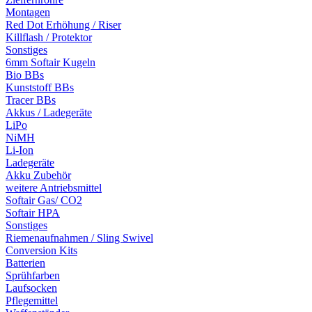
Montagen
Red Dot Erhöhung / Riser
Killflash / Protektor
Sonstiges
6mm Softair Kugeln
Bio BBs
Kunststoff BBs
Tracer BBs
Akkus / Ladegeräte
LiPo
NiMH
Li-Ion
Ladegeräte
Akku Zubehör
weitere Antriebsmittel
Softair Gas/ CO2
Softair HPA
Sonstiges
Riemenaufnahmen / Sling Swivel
Conversion Kits
Batterien
Sprühfarben
Laufsocken
Pflegemittel