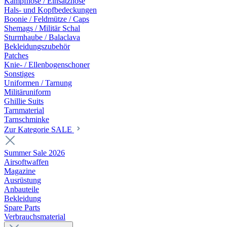
Kampfhose / Einsatzhose
Hals- und Kopfbedeckungen
Boonie / Feldmütze / Caps
Shemags / Militär Schal
Sturmhaube / Balaclava
Bekleidungszubehör
Patches
Knie- / Ellenbogenschoner
Sonstiges
Uniformen / Tarnung
Militäruniform
Ghillie Suits
Tarnmaterial
Tarnschminke
Zur Kategorie SALE
Summer Sale 2026
Airsoftwaffen
Magazine
Ausrüstung
Anbauteile
Bekleidung
Spare Parts
Verbrauchsmaterial