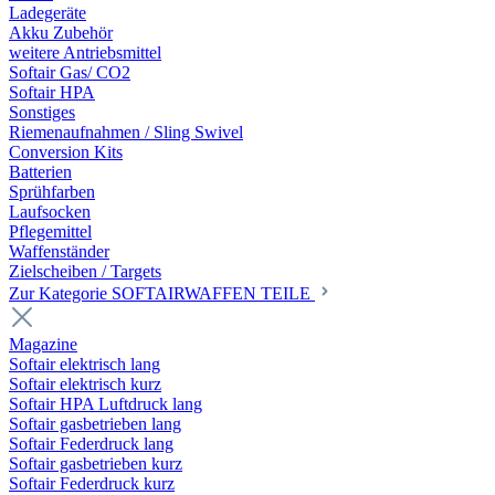
Ladegeräte
Akku Zubehör
weitere Antriebsmittel
Softair Gas/ CO2
Softair HPA
Sonstiges
Riemenaufnahmen / Sling Swivel
Conversion Kits
Batterien
Sprühfarben
Laufsocken
Pflegemittel
Waffenständer
Zielscheiben / Targets
Zur Kategorie SOFTAIRWAFFEN TEILE
Magazine
Softair elektrisch lang
Softair elektrisch kurz
Softair HPA Luftdruck lang
Softair gasbetrieben lang
Softair Federdruck lang
Softair gasbetrieben kurz
Softair Federdruck kurz