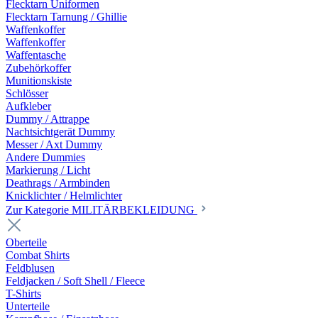
Flecktarn Uniformen
Flecktarn Tarnung / Ghillie
Waffenkoffer
Waffenkoffer
Waffentasche
Zubehörkoffer
Munitionskiste
Schlösser
Aufkleber
Dummy / Attrappe
Nachtsichtgerät Dummy
Messer / Axt Dummy
Andere Dummies
Markierung / Licht
Deathrags / Armbinden
Knicklichter / Helmlichter
Zur Kategorie MILITÄRBEKLEIDUNG
Oberteile
Combat Shirts
Feldblusen
Feldjacken / Soft Shell / Fleece
T-Shirts
Unterteile