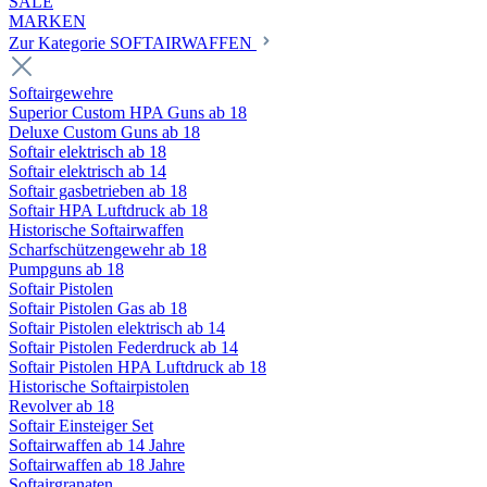
SALE
MARKEN
Zur Kategorie SOFTAIRWAFFEN
Softairgewehre
Superior Custom HPA Guns ab 18
Deluxe Custom Guns ab 18
Softair elektrisch ab 18
Softair elektrisch ab 14
Softair gasbetrieben ab 18
Softair HPA Luftdruck ab 18
Historische Softairwaffen
Scharfschützengewehr ab 18
Pumpguns ab 18
Softair Pistolen
Softair Pistolen Gas ab 18
Softair Pistolen elektrisch ab 14
Softair Pistolen Federdruck ab 14
Softair Pistolen HPA Luftdruck ab 18
Historische Softairpistolen
Revolver ab 18
Softair Einsteiger Set
Softairwaffen ab 14 Jahre
Softairwaffen ab 18 Jahre
Softairgranaten