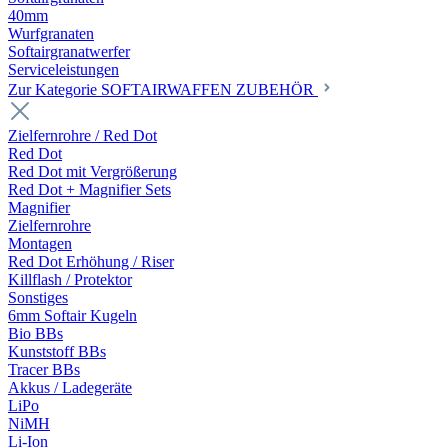
40mm
Wurfgranaten
Softairgranatwerfer
Serviceleistungen
Zur Kategorie SOFTAIRWAFFEN ZUBEHÖR
Zielfernrohre / Red Dot
Red Dot
Red Dot mit Vergrößerung
Red Dot + Magnifier Sets
Magnifier
Zielfernrohre
Montagen
Red Dot Erhöhung / Riser
Killflash / Protektor
Sonstiges
6mm Softair Kugeln
Bio BBs
Kunststoff BBs
Tracer BBs
Akkus / Ladegeräte
LiPo
NiMH
Li-Ion