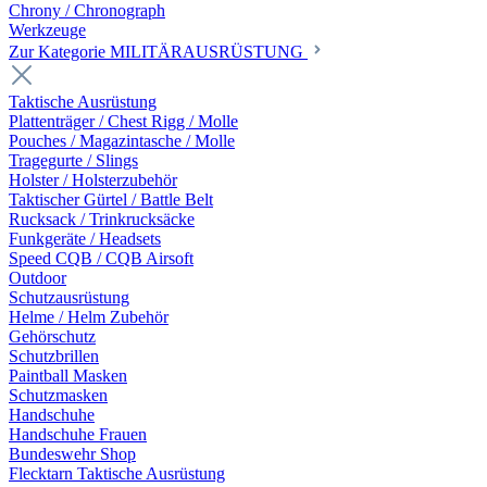
Chrony / Chronograph
Werkzeuge
Zur Kategorie MILITÄRAUSRÜSTUNG
Taktische Ausrüstung
Plattenträger / Chest Rigg / Molle
Pouches / Magazintasche / Molle
Tragegurte / Slings
Holster / Holsterzubehör
Taktischer Gürtel / Battle Belt
Rucksack / Trinkrucksäcke
Funkgeräte / Headsets
Speed CQB / CQB Airsoft
Outdoor
Schutzausrüstung
Helme / Helm Zubehör
Gehörschutz
Schutzbrillen
Paintball Masken
Schutzmasken
Handschuhe
Handschuhe Frauen
Bundeswehr Shop
Flecktarn Taktische Ausrüstung