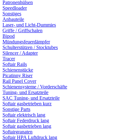
Patronenhülsen
Speedloader
Sonstiges
Anbauteile
Laser- und Licht-Dummies
Griffe / Griffschalen
Bipod
Mündungsfeuerdämpfer
Schulterstützen / Stocktubes
Silencer / Adapter
Tracer
Softair Rails
Schienenstücke
Picatinny Riser
Rail Panel Cover
Schienensysteme / Vorderschäfte
Tuning- und Ersatzteile
SAC Tuning- und Ersatzteile
Softair gasbetrieben kurz
Sonstige Parts
Softair elektrisch lang
Softair Federdruck lang
Softair gasbetrieben lang
Softairgranaten
Softair HPA Luftdruck lang