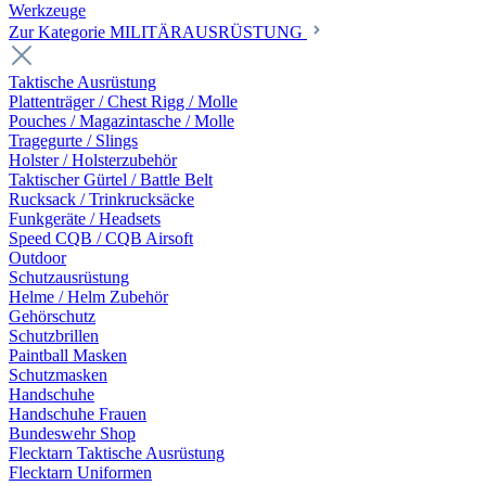
Werkzeuge
Zur Kategorie MILITÄRAUSRÜSTUNG
Taktische Ausrüstung
Plattenträger / Chest Rigg / Molle
Pouches / Magazintasche / Molle
Tragegurte / Slings
Holster / Holsterzubehör
Taktischer Gürtel / Battle Belt
Rucksack / Trinkrucksäcke
Funkgeräte / Headsets
Speed CQB / CQB Airsoft
Outdoor
Schutzausrüstung
Helme / Helm Zubehör
Gehörschutz
Schutzbrillen
Paintball Masken
Schutzmasken
Handschuhe
Handschuhe Frauen
Bundeswehr Shop
Flecktarn Taktische Ausrüstung
Flecktarn Uniformen