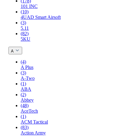
(178)
101 INC
(10)
4UAD Smart Airsoft
(3)
5.11
(82)
5KU
A
(4)
A Plus
(3)
A-Two
(1)
ABA
(2)
Abbey
(48)
AceTech
(1)
ACM Tactical
(83)
Action Army