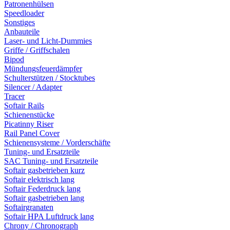
Patronenhülsen
Speedloader
Sonstiges
Anbauteile
Laser- und Licht-Dummies
Griffe / Griffschalen
Bipod
Mündungsfeuerdämpfer
Schulterstützen / Stocktubes
Silencer / Adapter
Tracer
Softair Rails
Schienenstücke
Picatinny Riser
Rail Panel Cover
Schienensysteme / Vorderschäfte
Tuning- und Ersatzteile
SAC Tuning- und Ersatzteile
Softair gasbetrieben kurz
Softair elektrisch lang
Softair Federdruck lang
Softair gasbetrieben lang
Softairgranaten
Softair HPA Luftdruck lang
Chrony / Chronograph