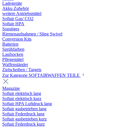
Ladegeräte
Akku Zubehör
weitere Antriebsmittel
Softair Gas/ CO2
Softair HPA
Sonstiges
Riemenaufnahmen / Sling Swivel
Conversion Kits
Batterien
Sprühfarben
Laufsocken
Pflegemittel
Waffenständer
Zielscheiben / Targets
Zur Kategorie SOFTAIRWAFFEN TEILE
Magazine
Softair elektrisch lang
Softair elektrisch kurz
Softair HPA Luftdruck lang
Softair gasbetrieben lang
Softair Federdruck lang
Softair gasbetrieben kurz
Softair Federdruck kurz