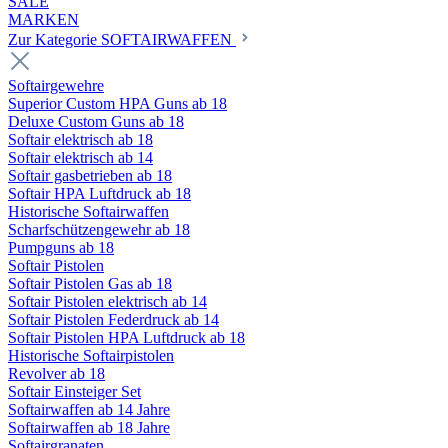
SALE
MARKEN
Zur Kategorie SOFTAIRWAFFEN
Softairgewehre
Superior Custom HPA Guns ab 18
Deluxe Custom Guns ab 18
Softair elektrisch ab 18
Softair elektrisch ab 14
Softair gasbetrieben ab 18
Softair HPA Luftdruck ab 18
Historische Softairwaffen
Scharfschützengewehr ab 18
Pumpguns ab 18
Softair Pistolen
Softair Pistolen Gas ab 18
Softair Pistolen elektrisch ab 14
Softair Pistolen Federdruck ab 14
Softair Pistolen HPA Luftdruck ab 18
Historische Softairpistolen
Revolver ab 18
Softair Einsteiger Set
Softairwaffen ab 14 Jahre
Softairwaffen ab 18 Jahre
Softairgranaten