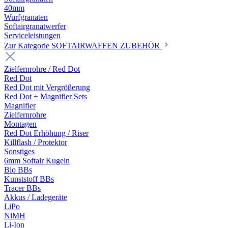
40mm
Wurfgranaten
Softairgranatwerfer
Serviceleistungen
Zur Kategorie SOFTAIRWAFFEN ZUBEHÖR
Zielfernrohre / Red Dot
Red Dot
Red Dot mit Vergrößerung
Red Dot + Magnifier Sets
Magnifier
Zielfernrohre
Montagen
Red Dot Erhöhung / Riser
Killflash / Protektor
Sonstiges
6mm Softair Kugeln
Bio BBs
Kunststoff BBs
Tracer BBs
Akkus / Ladegeräte
LiPo
NiMH
Li-Ion