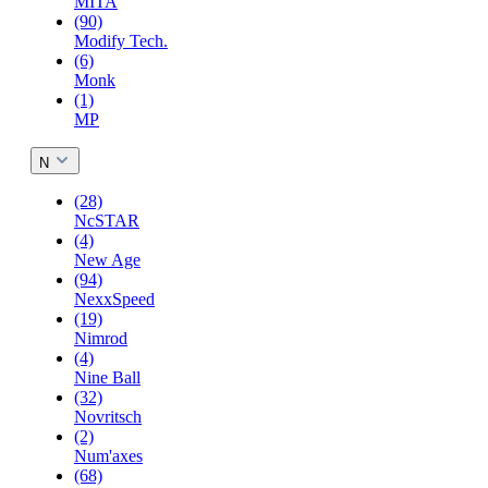
MITA
(90)
Modify Tech.
(6)
Monk
(1)
MP
N
(28)
NcSTAR
(4)
New Age
(94)
NexxSpeed
(19)
Nimrod
(4)
Nine Ball
(32)
Novritsch
(2)
Num'axes
(68)