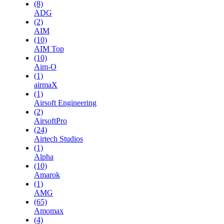
(8)
ADG
(2)
AIM
(10)
AIM Top
(10)
Aim-O
(1)
airmaX
(1)
Airsoft Engineering
(2)
AirsoftPro
(24)
Airtech Studios
(1)
Alpha
(10)
Amarok
(1)
AMG
(65)
Amomax
(4)