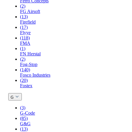
Ferro Concepts
(2)
FG Airsoft
(13)
Firefield
(17)
Flyye
(118)
FMA
(1)
FN Herstal
(2)
Fog-Stop
(140)
Fosco Industries
(20)
Fostex
G
(3)
G-Code
(85)
G&G
(13)