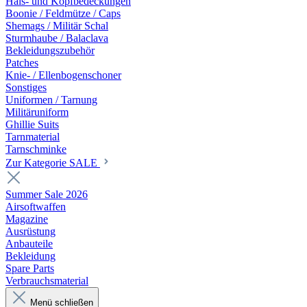
Hals- und Kopfbedeckungen
Boonie / Feldmütze / Caps
Shemags / Militär Schal
Sturmhaube / Balaclava
Bekleidungszubehör
Patches
Knie- / Ellenbogenschoner
Sonstiges
Uniformen / Tarnung
Militäruniform
Ghillie Suits
Tarnmaterial
Tarnschminke
Zur Kategorie SALE
Summer Sale 2026
Airsoftwaffen
Magazine
Ausrüstung
Anbauteile
Bekleidung
Spare Parts
Verbrauchsmaterial
Menü schließen