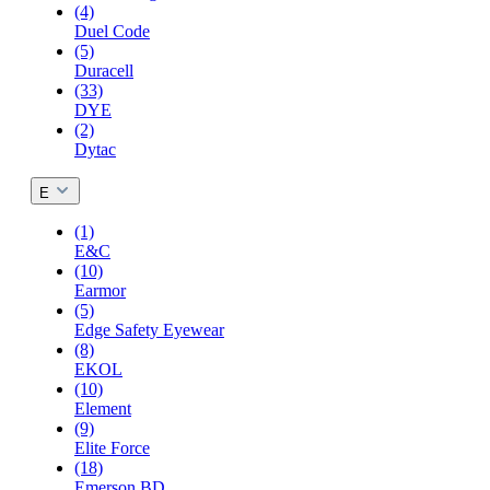
(4)
Duel Code
(5)
Duracell
(33)
DYE
(2)
Dytac
E
(1)
E&C
(10)
Earmor
(5)
Edge Safety Eyewear
(8)
EKOL
(10)
Element
(9)
Elite Force
(18)
Emerson BD