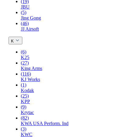
(19)
JBU
(5)
Jing Gong
(46)
JJ Airsoft
K
(6)
K25
(27)
King Arms
(116)
KJ Works
(1)
Kodak
(25)
KPP
(9)
Krytac
(82)
KWA USA Perform. Ind
(3)
KWC