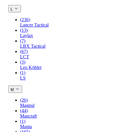
L
(236)
Lancer Tactical
(13)
Laylax
(7)
LBX Tactical
(67)
LCT
(3)
Leo Köhler
(1)
LS
M
(26)
Magpul
(44)
Mancraft
(1)
Manta
(165)