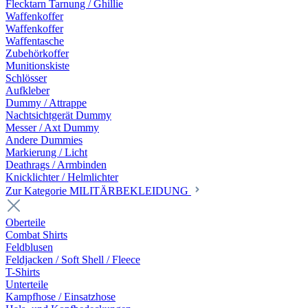
Flecktarn Tarnung / Ghillie
Waffenkoffer
Waffenkoffer
Waffentasche
Zubehörkoffer
Munitionskiste
Schlösser
Aufkleber
Dummy / Attrappe
Nachtsichtgerät Dummy
Messer / Axt Dummy
Andere Dummies
Markierung / Licht
Deathrags / Armbinden
Knicklichter / Helmlichter
Zur Kategorie MILITÄRBEKLEIDUNG
Oberteile
Combat Shirts
Feldblusen
Feldjacken / Soft Shell / Fleece
T-Shirts
Unterteile
Kampfhose / Einsatzhose